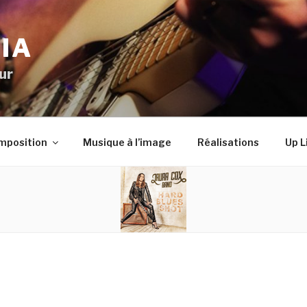
IA
ur
mposition
Musique à l’image
Réalisations
Up L