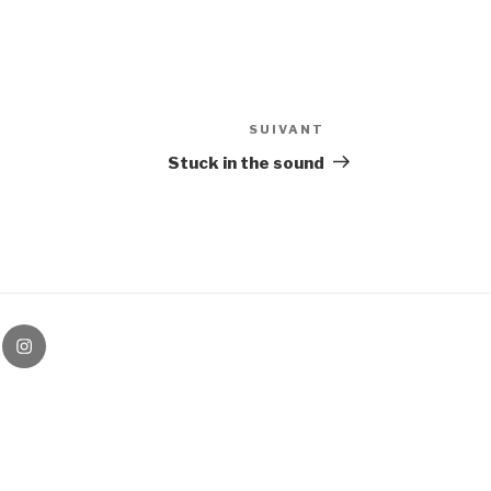
SUIVANT
Article
suivant
Stuck in the sound
be
Instagram