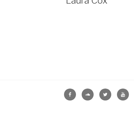
Laura Cox
Navigation
de
l’article
Facebook
Soundcloud
Tweeter
Youtu