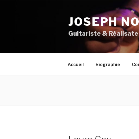
Aller
au
JOSEPH NO
contenu
principal
Guitariste & Réalisate
Accueil
Biographie
Co